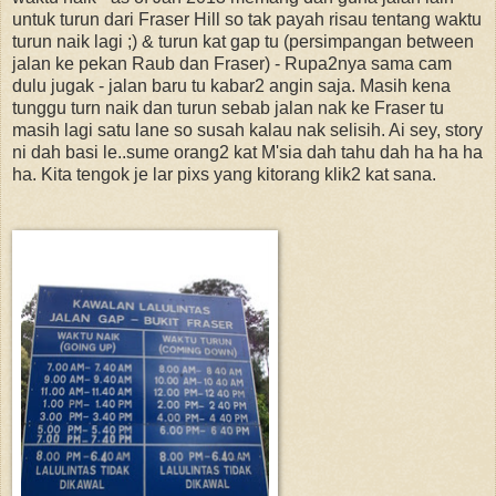
untuk turun dari Fraser Hill so tak payah risau tentang waktu
turun naik lagi ;) & turun kat gap tu (persimpangan between
jalan ke pekan Raub dan Fraser) - Rupa2nya sama cam
dulu jugak - jalan baru tu kabar2 angin saja. Masih kena
tunggu turn naik dan turun sebab jalan nak ke Fraser tu
masih lagi satu lane so susah kalau nak selisih. Ai sey, story
ni dah basi le..sume orang2 kat M'sia dah tahu dah ha ha ha
ha. Kita tengok je lar pixs yang kitorang klik2 kat sana.