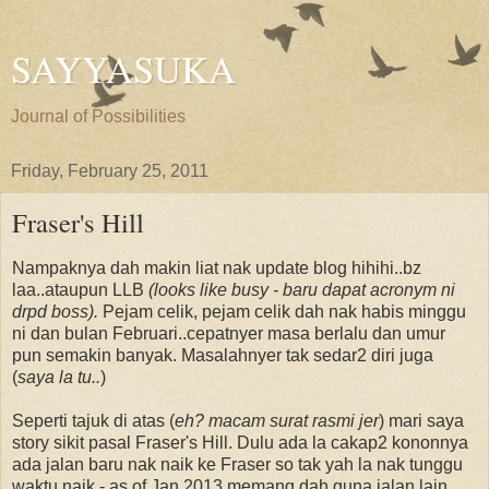
SAYYASUKA
Journal of Possibilities
Friday, February 25, 2011
Fraser's Hill
Nampaknya dah makin liat nak update blog hihihi..bz
laa..ataupun LLB
(looks like busy - baru dapat acronym ni
drpd boss).
Pejam celik, pejam celik dah nak habis minggu
ni dan bulan Februari..cepatnyer masa berlalu dan umur
pun semakin banyak. Masalahnyer tak sedar2 diri juga
(
saya la tu..
)
Seperti tajuk di atas (
eh? macam surat rasmi jer
) mari saya
story sikit pasal Fraser's Hill. Dulu ada la cakap2 kononnya
ada jalan baru nak naik ke Fraser so tak yah la nak tunggu
waktu naik - as of Jan 2013 memang dah guna jalan lain