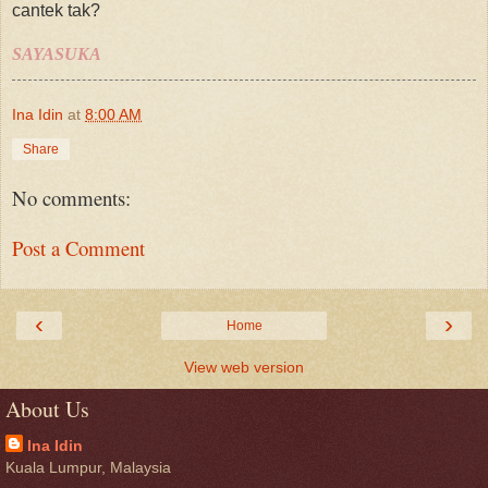
cantek tak?
SAYASUKA
Ina Idin
at
8:00 AM
Share
No comments:
Post a Comment
‹
›
Home
View web version
About Us
Ina Idin
Kuala Lumpur, Malaysia