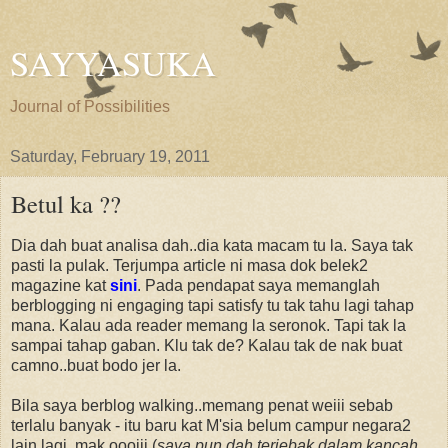
SAYYASUKA
Journal of Possibilities
Saturday, February 19, 2011
Betul ka ??
Dia dah buat analisa dah..dia kata macam tu la. Saya tak
pasti la pulak. Terjumpa article ni masa dok belek2
magazine kat
sini
. Pada pendapat saya memanglah
berblogging ni engaging tapi satisfy tu tak tahu lagi tahap
mana. Kalau ada reader memang la seronok. Tapi tak la
sampai tahap gaban. Klu tak de? Kalau tak de nak buat
camno..buat bodo jer la.
Bila saya berblog walking..memang penat weiii sebab
terlalu banyak - itu baru kat M'sia belum campur negara2
lain lagi..mak oooiii (
saya pun dah terjebak dalam kancah