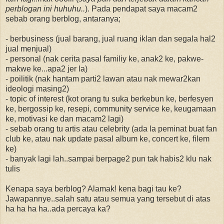
perblogan ini huhuhu..
). Pada pendapat saya macam2
sebab orang berblog, antaranya;
- berbusiness (jual barang, jual ruang iklan dan segala hal2
jual menjual)
- personal (nak cerita pasal familiy ke, anak2 ke, pakwe-
makwe ke...apa2 jer la)
- poilitik (nak hantam parti2 lawan atau nak mewar2kan
ideologi masing2)
- topic of interest (kot orang tu suka berkebun ke, berfesyen
ke, bergossip ke, resepi, community service ke, keugamaan
ke, motivasi ke dan macam2 lagi)
- sebab orang tu artis atau celebrity (ada la peminat buat fan
club ke, atau nak update pasal album ke, concert ke, filem
ke)
- banyak lagi lah..sampai berpage2 pun tak habis2 klu nak
tulis
Kenapa saya berblog? Alamak! kena bagi tau ke?
Jawapannye..salah satu atau semua yang tersebut di atas
ha ha ha ha..ada percaya ka?