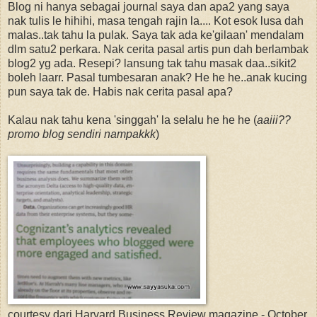
Blog ni hanya sebagai journal saya dan apa2 yang saya
nak tulis le hihihi, masa tengah rajin la.... Kot esok lusa dah
malas..tak tahu la pulak. Saya tak ada ke'gilaan' mendalam
dlm satu2 perkara. Nak cerita pasal artis pun dah berlambak
blog2 yg ada. Resepi? lansung tak tahu masak daa..sikit2
boleh laarr. Pasal tumbesaran anak? He he he..anak kucing
pun saya tak de. Habis nak cerita pasal apa?
Kalau nak tahu kena 'singgah' la selalu he he he (
aaiii??
promo blog sendiri nampakkk
)
courtesy dari Harvard Business Review magazine - October