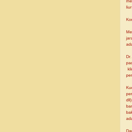
me
li
Ko
Me
jar
ada
Dr
pa
kl
pe
Ku
pe
dl
ba
ba
ad
Da