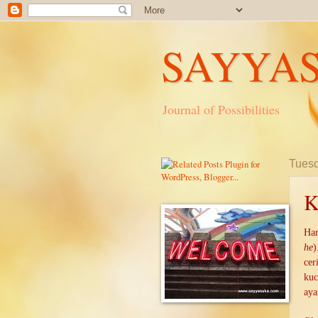
SAYYA
Journal of Possibilities
Tuesd
K
Har
he
)
cer
kuc
ay