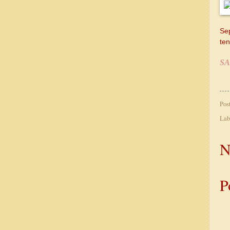
Se
te
S
Pos
Lab
N
P