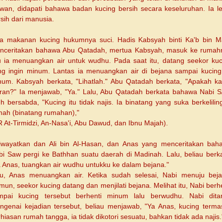
iwan, didapati bahawa badan kucing bersih secara keseluruhan. Ia le
sih dari manusia.
sa makanan kucing hukumnya suci. Hadis Kabsyah binti Ka'b bin Ma
nceritakan bahawa Abu Qatadah, mertua Kabsyah, masuk ke rumah
lu ia menuangkan air untuk wudhu. Pada saat itu, datang seekor kuc
ng ingin minum. Lantas ia menuangkan air di bejana sampai kucing 
num. Kabsyah berkata, "Lihatlah." Abu Qatadah berkata, "Apakah k
iran?" Ia menjawab, "Ya." Lalu, Abu Qatadah berkata bahawa Nabi 
h bersabda, "Kucing itu tidak najis. Ia binatang yang suka berkelilin
mah (binatang rumahan),"
 At-Tirmidzi, An-Nasa'i, Abu Dawud, dan Ibnu Majah).
riwayatkan dan Ali bin Al-Hasan, dan Anas yang menceritakan bah
bi Saw pergi ke Bathhan suatu daerah di Madinah. Lalu, beliau berka
a Anas, tuangkan air wudhu untukku ke dalam bejana."
lu, Anas menuangkan air. Ketika sudah selesai, Nabi menuju beja
un, seekor kucing datang dan menjilati bejana. Melihat itu, Nabi berh
mpai kucing tersebut berhenti minum lalu berwudhu. Nabi dita
ngenai kejadian tersebut, beliau menjawab, "Ya Anas, kucing terma
hiasan rumah tangga, ia tidak dikotori sesuatu, bahkan tidak ada najis.