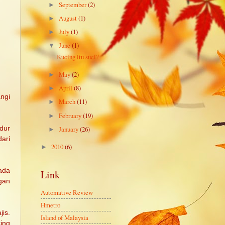
September
(2)
►
August
(1)
►
July
(1)
►
June
(1)
▼
Kucing itu suci?
May
(2)
►
April
(8)
►
ngi
March
(11)
►
February
(19)
►
January
(26)
dur
►
ari
2010
(6)
►
ada
Link
gan
Automative Review
Hmetro
is.
Island of Malaysia
ing