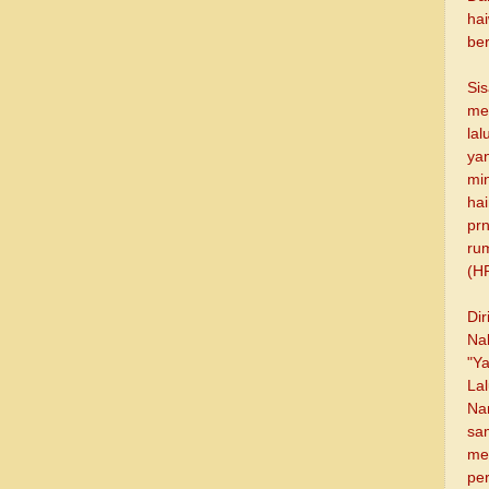
ha
ber
Si
me
la
ya
mi
ha
prn
ru
(HR
Di
Na
"Y
La
Nam
sa
me
per