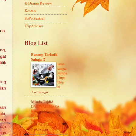
K-Drama Review
Kosmo
SoPo Sentral
TripAdvisor
ria.
Blog List
ing,
Barang Terbaik
ngat
Sahaja !!
tik
lama
sangat
sampa
i lupa
blog
ing
ni
dan
3 years ago
Minda Tajdid
DAKWAH MASA
zaan
KINI: DARI
ki,
KONFRANTASI
KEPADA
kan
ENGAGEMENT
man
7 years ago
sus