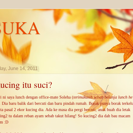
SUKA
ay, June 14, 2011
ucing itu suci?
i ni saya lunch dengan office-mate Soleha (
terimakasih sebab belanja lunch he
. Dia baru balik dari bercuti dan baru pindah rumah. Borak punya borak terkel
ita pasal 2 ekor kucing dia. Ada ke masa dia pergi bercuti, anak buah dia letak
ing2 tu dalam reban ayam sebab takut hilang! So kucing2 dia dah bau macam
am :D