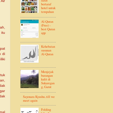
lazat
Air
bertaraf
hotel untuk
tempahan
Al-Quran
(Free) -
ah,
best Quran
app
 itu
Kehebatan
pat
susunan
Al-Quran
 di
iki
Menjejak
barangan
tuk
kulit di
an,
Sukaregan
dak
g, Garut
gar
Sayonara Kyushu..till we
dak
meet again
Folding
mal