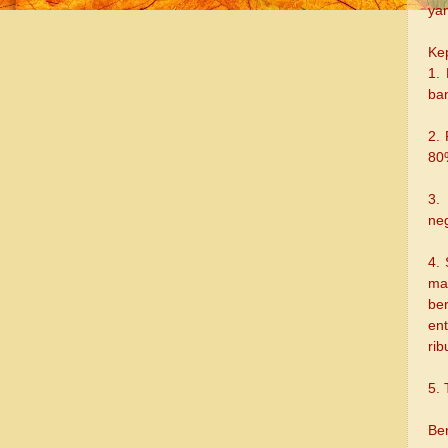
ya
Kep
1.
ban
2.
80%
3.
neg
4. 
ma
be
en
ri
5. 
Be