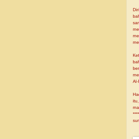
Di
ba
sa
me
me
me
Ke
ba
ber
mel
Al-
Had
it
ma
****
su