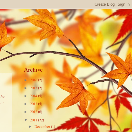
Archive
2016
(2)
►
2015
(2)
►
2014
(5)
►
 he
uar
2013
(5)
►
2012
(6)
►
2011
(72)
▼
December
(1)
►