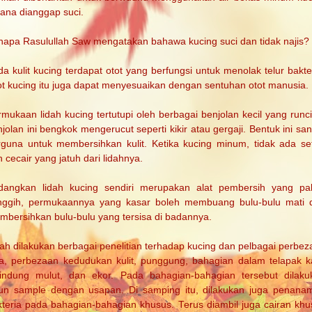
ana dianggap suci.
napa Rasulullah Saw mengatakan bahawa kucing suci dan tidak najis?
a kulit kucing terdapat otot yang berfungsi untuk menolak telur bakte
ot kucing itu juga dapat menyesuaikan dengan sentuhan otot manusia.
mukaan lidah kucing tertutupi oleh berbagai benjolan kecil yang runc
jolan ini bengkok mengerucut seperti kikir atau gergaji. Bentuk ini sa
rguna untuk membersihkan kulit. Ketika kucing minum, tidak ada seti
 cecair yang jatuh dari lidahnya.
dangkan lidah kucing sendiri merupakan alat pembersih yang pal
nggih, permukaannya yang kasar boleh membuang bulu-bulu mati 
mbersihkan bulu-bulu yang tersisa di badannya.
ah dilakukan berbagai penelitian terhadap kucing dan pelbagai perbe
ia, perbezaan kedudukan kulit, punggung, bahagian dalam telapak ka
lindung mulut, dan ekor. Pada bahagian-bahagian tersebut dilaku
run sample dengan usapan. Di samping itu, dilakukan juga penana
kteria pada bahagian-bahagian khusus. Terus diambil juga cairan khu