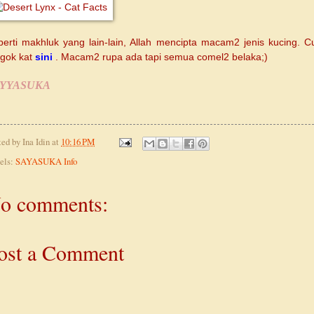
perti makhluk yang lain-lain, Allah mencipta macam2 jenis kucing. C
ngok kat
sini
. Macam2 rupa ada tapi semua comel2 belaka;)
AYYASUKA
ted by
Ina Idin
at
10:16 PM
els:
SAYASUKA Info
o comments:
ost a Comment