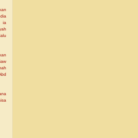
kan
dia
 ia
yah
alu
kan
Saw
rnah
 Abd
rana
isa