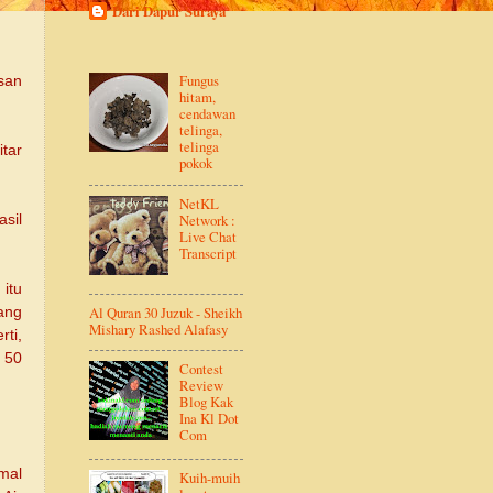
Dari Dapur Suraya
Fungus
san
hitam,
cendawan
telinga,
telinga
tar
pokok
NetKL
Network :
sil
Live Chat
Transcript
 itu
Al Quran 30 Juzuk - Sheikh
ang
Mishary Rashed Alafasy
ti,
 50
Contest
Review
Blog Kak
Ina Kl Dot
Com
mal
Kuih-muih