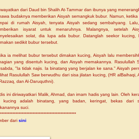
riwayatkan dari Daud bin Shalih At-Tammar dan ibunya yang menerang
hawa budaknya memberikan Aisyah semangkuk bubur. Namun, ketika 
mpai di rumah Aisyah, tenyata Aisyah sedang sembahyang. Lalu,
mberikan isyarat untuk menaruhnya. Malangnya, setelah Ais
nyelesaikan solat, dia lupa ada bubur. Datanglah seekor kucing, l
makan sedikit bubur tersebut.
tika ia melihat bubur tersebut dimakan kucing, Aisyah lalu membersih
hagian yang disentuh kucing, dan Aisyah memakannya. Rasulullah 
sabda, "Ia tidak najis. Ia binatang yang berjalan ke sana." Aisyah pe
ihat Rasulullah Saw berwudhu dari sisa jilatan kucing, (HR alBaihaqi,
Razzaq, dan Al-Daruquthni).
is ini diriwayatkari Malik, Ahmad, dan imam hadis yang lain. Oleh ke
u, kucing adalah binatang, yang badan, keringat, bekas dari s
kanannya suci.
*************************************************
mber dari
sini