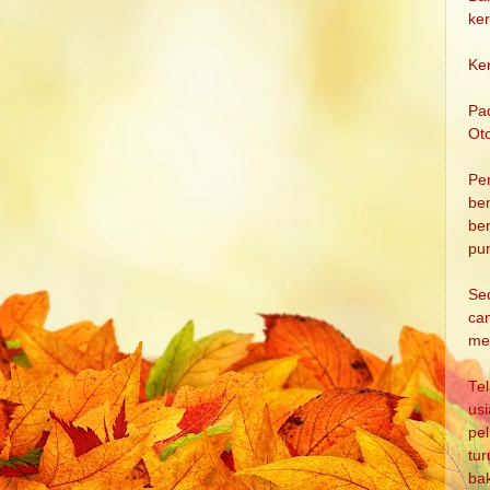
ker
Ke
Pad
Ot
Per
ben
be
pun
Se
ca
me
Tel
us
pe
tu
ba