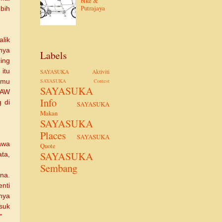
bike &
Putrajaya
bih
lik
nya
Labels
ing
itu
SAYASUKA Aktiviti
SAYASUKA Contest
amu
SAYASUKA
SAW
Info
g di
SAYASUKA
Makan
SAYASUKA
Places
SAYASUKA
awa
Quote
SAYASUKA
ta,
Sembang
na.
enti
nya
suk
"