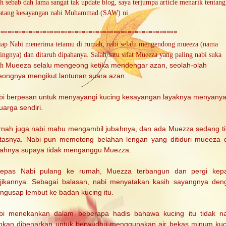
h sebab dah lama sangat tak update blog, saya terjumpa article menarik tentang
atang kesayangan nabi Muhammad (SAW) ni.
***************************************************
iap Nabi menerima tetamu di rumah, nabi selalu mengendong mueeza (nama
ingnya) dan ditaruh dipahanya. Salah satu sifat Mueeza yang paling nabi suka
ah
Mueeza selalu mengeong ketika mendengar azan, seolah-olah
eongnya mengikut lantunan suara azan.
bi berpesan untuk menyayangi kucing kesayangan layaknya menyanya
uarga sendiri.
rnah juga nabi mahu mengambil jubahnya, dan ada Muezza sedang ti
atasnya. Nabi pun memotong belahan lengan yang ditiduri mueeza d
bahnya supaya tidak menganggu Muezza.
lepas Nabi pulang ke rumah, Muezza terbangun dan pergi kep
jikannya. Sebagai balasan, nabi menyatakan kasih sayangnya den
ngusap lembut ke badan kucing itu.
bi menekankan dalam beberapa hadis bahawa kucing itu tidak naj
hkan dibenarkan untuk berwudhu menggunakan air bekas minum kuc