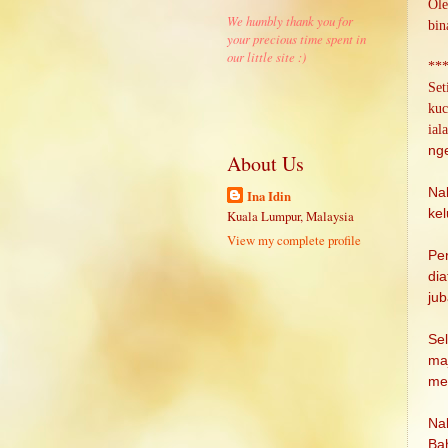
Ole
We humbly thank you for
bin
your precious time spent in
our little site :)
**
Set
kuc
ial
ng
About Us
Na
Ina Idin
kel
Kuala Lumpur, Malaysia
View my complete profile
Pe
di
ju
Se
ma
me
Na
Ba