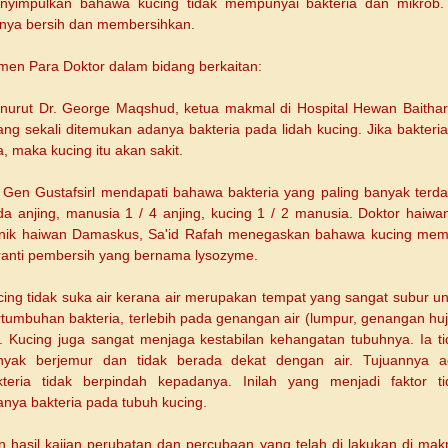
nyimpulkan bahawa kucing tidak mempunyai bakteria dan mikrob. 
urnya bersih dan membersihkan.
men Para Doktor dalam bidang berkaitan:
nurut Dr. George Maqshud, ketua makmal di Hospital Hewan Baithar
ang sekali ditemukan adanya bakteria pada lidah kucing. Jika bakteria
, maka kucing itu akan sakit.
. Gen Gustafsirl mendapati bahawa bakteria yang paling banyak terda
da anjing, manusia 1 / 4 anjing, kucing 1 / 2 manusia. Doktor haiwan
inik haiwan Damaskus, Sa'id Rafah menegaskan bahawa kucing memil
ranti pembersih yang bernama lysozyme.
cing tidak suka air kerana air merupakan tempat yang sangat subur un
rtumbuhan bakteria, terlebih pada genangan air (lumpur, genangan huj
l). Kucing juga sangat menjaga kestabilan kehangatan tubuhnya. Ia ti
nyak berjemur dan tidak berada dekat dengan air. Tujuannya a
kteria tidak berpindah kepadanya. Inilah yang menjadi faktor ti
anya bakteria pada tubuh kucing.
n hasil kajian perubatan dan percubaan yang telah di lakukan di mak