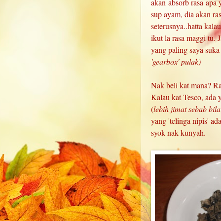
akan absorb rasa apa y
sup ayam, dia akan ra
seterusnya..hatta ka
ikut la rasa maggi tu.
yang paling saya suk
'gearbox' pulak)
Nak beli kat mana? Ra
Kalau kat Tesco, ada y
(
lebih jimat sebab bil
yang 'telinga nipis' ad
syok nak kunyah.