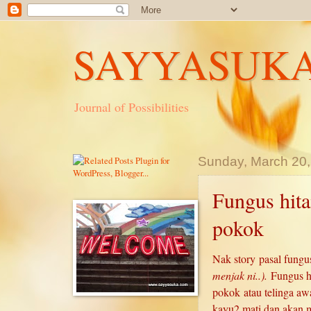
SAYYASUK
Journal of Possibilities
Sunday, March 20,
Fungus hita
pokok
Nak story pasal fungu
menjak ni..).
Fungus hi
pokok atau telinga aw
kayu2 mati dan akan 