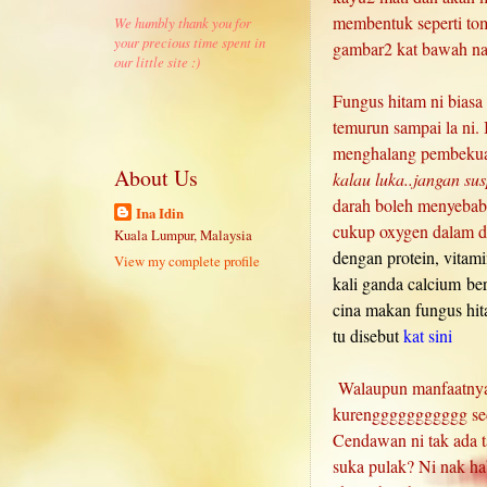
membentuk seperti tom
We humbly thank you for
your precious time spent in
gambar2 kat bawah na
our little site :)
Fungus hitam ni biasa
temurun sampai la ni.
menghalang pembekuan
About Us
kalau luka..jangan su
darah boleh menyebabk
Ina Idin
cukup oxygen dalam 
Kuala Lumpur, Malaysia
dengan protein, vita
View my complete profile
kali ganda calcium be
cina makan fungus hit
tu disebut
kat sini
Walaupun manfaatnya 
kurenggggggggggg sed
Cendawan ni tak ada t
suka pulak? Ni nak hab