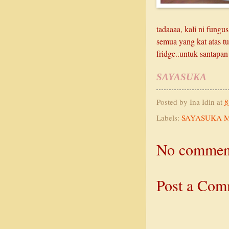
tadaaaa, kali ni fungu
semua yang kat atas t
fridge..untuk santapa
SAYASUKA
Posted by
Ina Idin
at
8
Labels:
SAYASUKA M
No commen
Post a Com